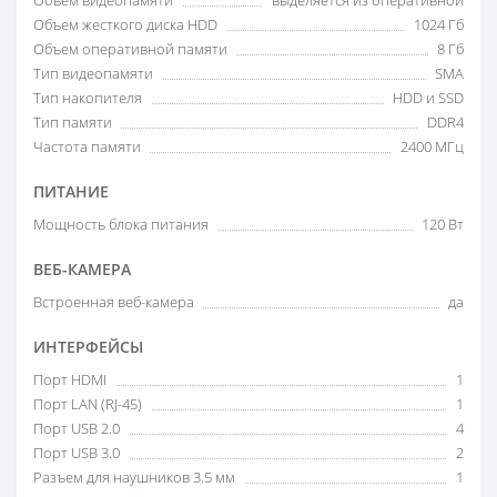
Объем видеопамяти
выделяется из оперативной
Объем жесткого диска HDD
1024 Гб
Объем оперативной памяти
8 Гб
Тип видеопамяти
SMA
Тип накопителя
HDD и SSD
Тип памяти
DDR4
Частота памяти
2400 МГц
ПИТАНИЕ
Мощность блока питания
120 Вт
ВЕБ-КАМЕРА
Встроенная веб-камера
да
ИНТЕРФЕЙСЫ
Порт HDMI
1
Порт LAN (RJ-45)
1
Порт USB 2.0
4
Порт USB 3.0
2
Разъем для наушников 3.5 мм
1