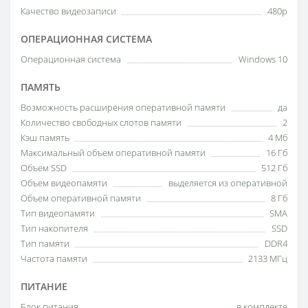
Качество видеозаписи
480p
ОПЕРАЦИОННАЯ СИСТЕМА
Операционная система
Windows 10
ПАМЯТЬ
Возможность расширения оперативной памяти
да
Количество свободных слотов памяти
2
Кэш память
4 Мб
Максимальный объем оперативной памяти
16 Гб
Объем SSD
512 Гб
Объем видеопамяти
выделяется из оперативной
Объем оперативной памяти
8 Гб
Тип видеопамяти
SMA
Тип накопителя
SSD
Тип памяти
DDR4
Частота памяти
2133 МГц
ПИТАНИЕ
Блок питания
в комплекте