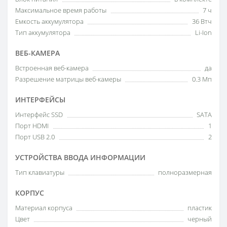
Максимальное время работы
7 ч
Емкость аккумулятора
36 Втч
Тип аккумулятора
Li-Ion
ВЕБ-КАМЕРА
Встроенная веб-камера
да
Разрешение матрицы веб-камеры
0.3 Мп
ИНТЕРФЕЙСЫ
Интерфейс SSD
SATA
Порт HDMI
1
Порт USB 2.0
2
УСТРОЙСТВА ВВОДА ИНФОРМАЦИИ
Тип клавиатуры
полноразмерная
КОРПУС
Материал корпуса
пластик
Цвет
черный