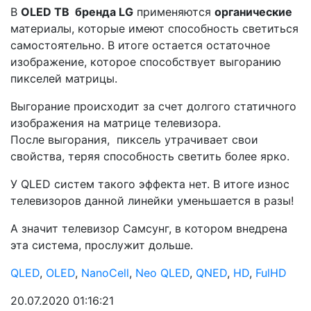
В
OLED ТВ бренда LG
применяются
органические
материалы, которые имеют способность светиться
самостоятельно. В итоге остается остаточное
изображение, которое способствует выгоранию
пикселей матрицы.
Выгорание происходит за счет долгого статичного
изображения на матрице телевизора.
После выгорания, пиксель утрачивает свои
свойства, теряя способность светить более ярко.
У QLED систем такого эффекта нет. В итоге износ
телевизоров данной линейки уменьшается в разы!
А значит телевизор Самсунг, в котором внедрена
эта система, прослужит дольше.
QLED
,
OLED
,
NanoCell
,
Neo QLED
,
QNED
,
HD
,
FulHD
20.07.2020 01:16:21