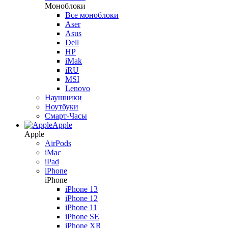
Моноблоки
Все моноблоки
Aser
Asus
Dell
HP
iMak
iRU
MSI
Lenovo
Наушники
Ноутбуки
Смарт-Часы
Apple
Apple
AirPods
iMac
iPad
iPhone
iPhone
iPhone 13
iPhone 12
iPhone 11
iPhone SE
iPhone XR