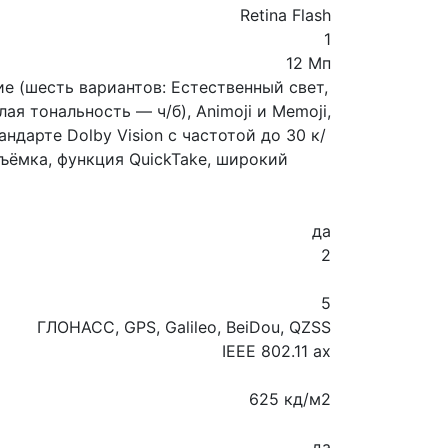
Retina Flash
1
12 Мп
е (шесть вариантов: Естественный свет,
ая тональность — ч/б), Animoji и Memoji,
дарте Dolby Vision с частотой до 30 к/
ъёмка, функция QuickTake, широкий
да
2
5
ГЛОНАСС, GPS, Galileo, BeiDou, QZSS
IEEE 802.11 ax
625 кд/м2
да