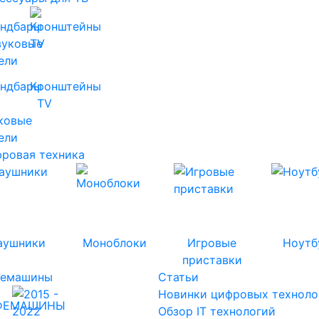
ндбары
Кронштейны
TV
ковые
ели
ровая техника
аушники
Моноблоки
Игровые
Ноутб
приставки
фемашины
Статьи
Новинки цифровых техноло
Обзор IT технологий