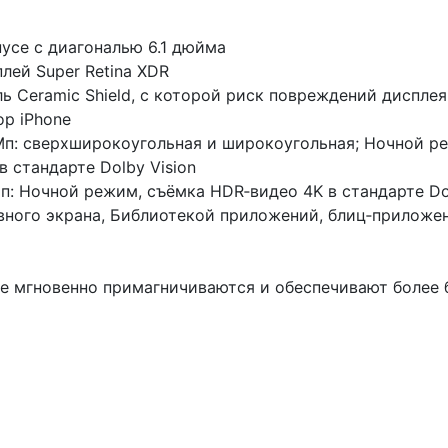
се с диагональю 6.1 дюйма
лей Super Retina XDR
ь Ceramic Shield, с которой риск повреждений дисплея
ор iPhone
Мп: сверхширокоугольная и широкоугольная; Ночной ре
 стандарте Dolby Vision
п: Ночной режим, съёмка HDR‑видео 4K в стандарте Dol
авного экрана, Библиотекой приложений, блиц‑прилож
е мгновенно примагничиваются и обеспечивают более