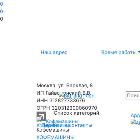
0
0
0
Наш адрес
Время работы
Москва, ул. Барклая, 8
ИП Гайворонский В.В.
ИНН 312827733676
ОГРН 320312300060970
Список категорий
App
Кофемашины
Перейти в контакты
Кофемашины
КОФЕМАШИНЫ