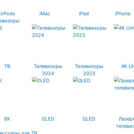
irPods
iMac
iPad
iPhone
евизоры
ТВ
Телевизоры
Телевизоры
4K U
2024
2023
8K
OLED
QLED
Лазер
телеви
ессуары для ТВ