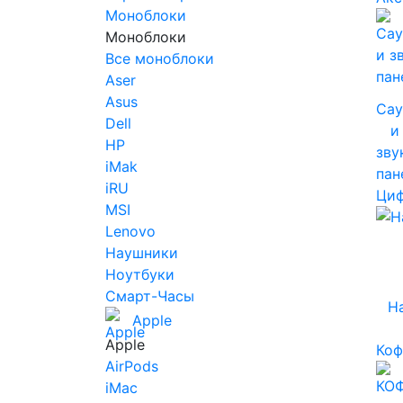
Моноблоки
Моноблоки
Все моноблоки
Aser
Asus
Сау
Dell
и
HP
зву
iMak
пан
iRU
Циф
MSI
Lenovo
Наушники
Ноутбуки
Смарт-Часы
Н
Apple
Apple
Ко
AirPods
iMac