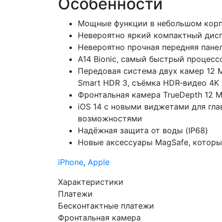
Особенности
Мощные функции в небольшом корпу
Невероятно яркий компактный дисп
Невероятно прочная передняя панел
A14 Bionic, самый быстрый процесс
Передовая система двух камер 12 
Smart HDR 3, съёмка HDR‑видео 4K в
Фронтальная камера TrueDepth 12 М
iOS 14 с новыми виджетами для гл
возможностями
Надёжная защита от воды (IP68)
Новые аксессуары MagSafe, которы
iPhone
,
Apple
Характеристики
Платежи
Бесконтактные платежи
Фронтальная камера