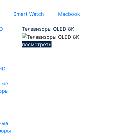
Smart Watch
Macbook
Телевизоры QLED 8K
посмотреть
HD
ные
зоры