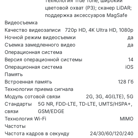
технология True Tone; широкий
цветовой охват (P3); сканер LiDAR;
поддержка аксессуаров MagSafe
Видеосъемка
Качество видеозаписи
720p HD, 4K Ultra HD, 1080р
Ночной режим видеосъемки
да
Съемка замедленного видео
да
Операционная система
Версия операционной системы
14
Операционная система
iOS
Память
Встроенная память
128 Гб
Технологии приема сигнала
Модуль сотовой связи
2G, 3G, 4G(LTE), 5G
Стандарты
5G NR, FDD‑LTE, TD‑LTE, UMTS/HSPA+,
связи
GSM/EDGE
Технология Wi-Fi
MIMO
Частоты
Частота кадров в секунду
24/30/60/120/240