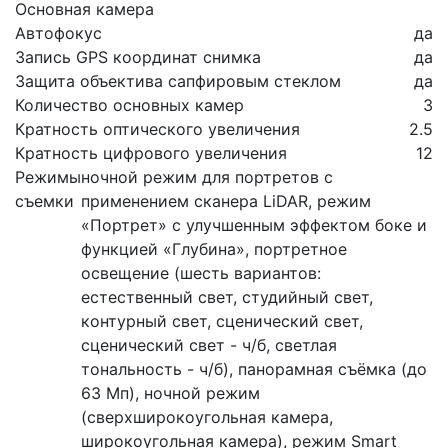
Основная камера
Автофокус
да
Запись GPS координат снимка
да
Защита объектива сапфировым стеклом
да
Количество основных камер
3
Кратность оптического увеличения
2.5
Кратность цифрового увеличения
12
Режимы
ночной режим для портретов с
съемки
применением сканера LiDAR, режим
«Портрет» с улучшенным эффектом боке и
функцией «Глубина», портретное
освещение (шесть вариантов:
естественный свет, студийный свет,
контурный свет, сценический свет,
сценический свет - ч/б, светлая
тональность - ч/б), панорамная съёмка (до
63 Мп), ночной режим
(сверхширокоугольная камера,
широкоугольная камера), режим Smart