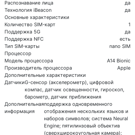
Распознавание лица
да
Технология iBeacon
да
Основные характеристики
Количество SIM-карт
1
Поддержка 5G
да
Поддержка NFC
есть
Тип SIM-карты
nano SIM
Процессор
Модель процессора
A14 Bionic
Производитель процессора
Apple
Дополнительные характеристики
Датчики
G-сенсор (акселерометр), цифровой
компас, датчик освещенности, гироскоп,
барометр, датчик приближения
Дополнительная
поддержка одновременного
информация
отображения нескольких языков и
наборов символов; система Neural
Engine; пятилинзовый объектив
(сверхширокоугольная камера);