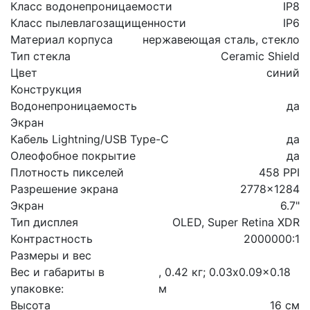
Класс водонепроницаемости
IP8
Класс пылевлагозащищенности
IP6
Материал корпуса
нержавеющая сталь, стекло
Тип стекла
Ceramic Shield
Цвет
синий
Конструкция
Водонепроницаемость
да
Экран
Кабель Lightning/USB Type-C
да
Олеофобное покрытие
да
Плотность пикселей
458 PPI
Разрешение экрана
2778x1284
Экран
6.7"
Тип дисплея
OLED, Super Retina XDR
Контрастность
2000000:1
Размеры и вес
Вес и габариты в
, 0.42 кг; 0.03x0.09x0.18
упаковке:
м
Высота
16 см