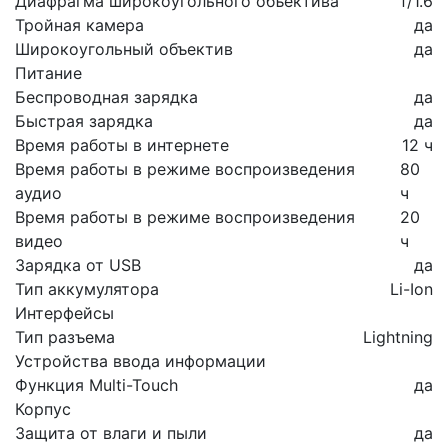
Диафрагма широкоугольного объектива
f/1.6
Тройная камера
да
Широкоугольный объектив
да
Питание
Беспроводная зарядка
да
Быстрая зарядка
да
Время работы в интернете
12 ч
Время работы в режиме воспроизведения
80
аудио
ч
Время работы в режиме воспроизведения
20
видео
ч
Зарядка от USB
да
Тип аккумулятора
Li-Ion
Интерфейсы
Тип разъема
Lightning
Устройства ввода информации
Функция Multi-Touch
да
Корпус
Защита от влаги и пыли
да